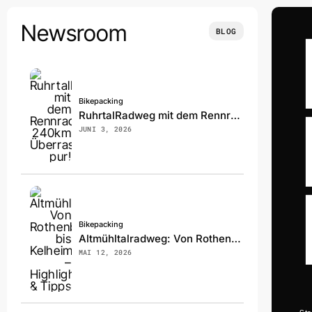
Skip
to
Newsroom
BLOG
content
Bikepacking
RuhrtalRadweg mit dem Rennrad: 240km Überraschung pur!
JUNI 3, 2026
Bikepacking
Altmühltalradweg: Von Rothenburg bis Kelheim – Highlights & Tipps
MAI 12, 2026