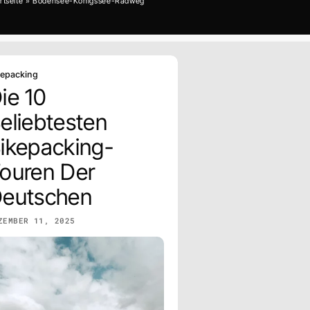
rtseite
»
Bodensee-Königssee-Radweg
kepacking
ie 10
eliebtesten
ikepacking-
ouren Der
eutschen
ZEMBER 11, 2025