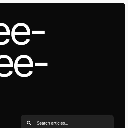
ee-
ee-
g
Search
for: