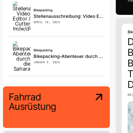
Sta
Bikepacking
Stellenausschreibung: Video Editor / Cutter (m/w/d)
APRIL 10, 2026
Bi
D
B
Bikepacking
Bikepacking-Abenteuer durch die Sahara
B
JANUAR 9, 2026
T
D
Fahrrad
DE
Ausrüstung