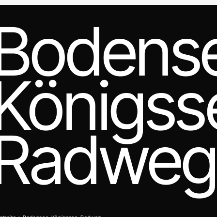
Bodens
Königss
Radwe