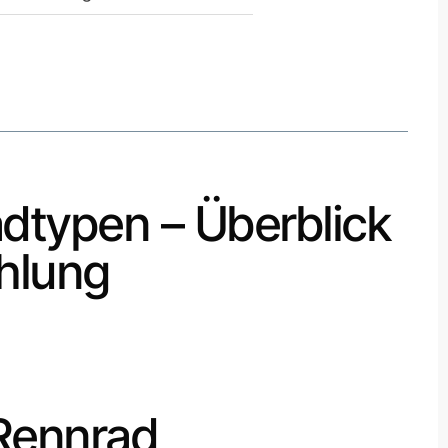
adtypen – Überblick
hlung
Rennrad