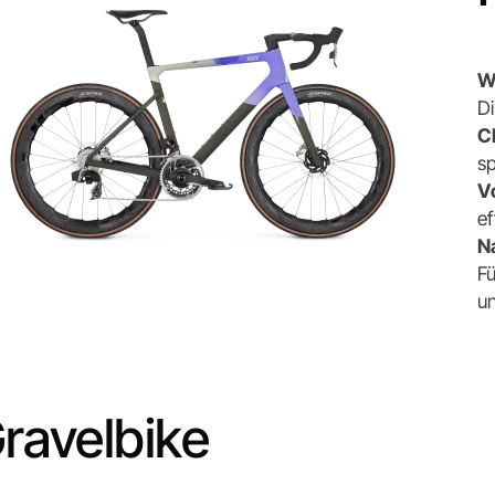
W
D
C
sp
V
ef
N
F
un
ravelbike