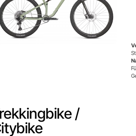
V
S
N
Fü
Ge
rekkingbike /
itybike