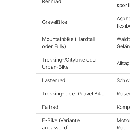
Rennrad
sport
Aspha
GravelBike
flexib
Mountainbike (Hardtail
Waldt
oder Fully)
Gelä
Trekking-/Citybike oder
Allta
Urban-Bike
Lastenrad
Schwe
Trekking- oder Gravel Bike
Reise
Faltrad
Kompa
E-Bike (Variante
Motor
anpassend)
Reich