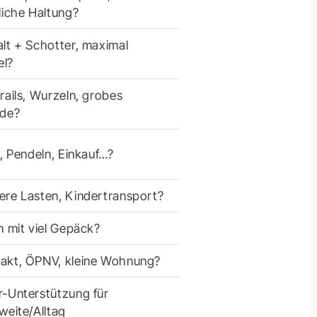
liche Haltung?
lt + Schotter, maximal
el?
rails, Wurzeln, grobes
nde?
g, Pendeln, Einkauf…?
re Lasten, Kindertransport?
n mit viel Gepäck?
kt, ÖPNV, kleine Wohnung?
-Unterstützung für
weite/Alltag