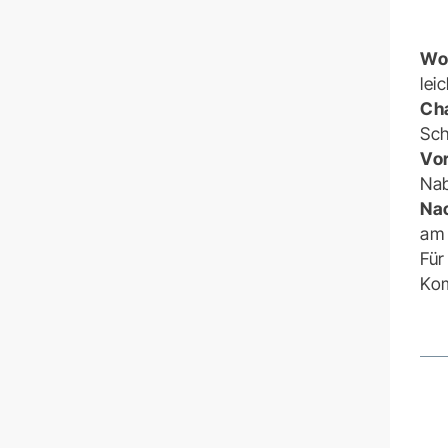
Wo
lei
Ch
Sch
Vor
Na
Nac
am 
Für
Kom