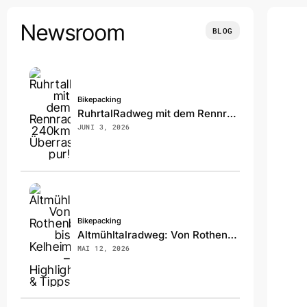
Skip
to
Newsroom
BLOG
content
Bikepacking
RuhrtalRadweg mit dem Rennrad: 240km Überraschung pur!
JUNI 3, 2026
Bikepacking
Altmühltalradweg: Von Rothenburg bis Kelheim – Highlights & Tipps
MAI 12, 2026