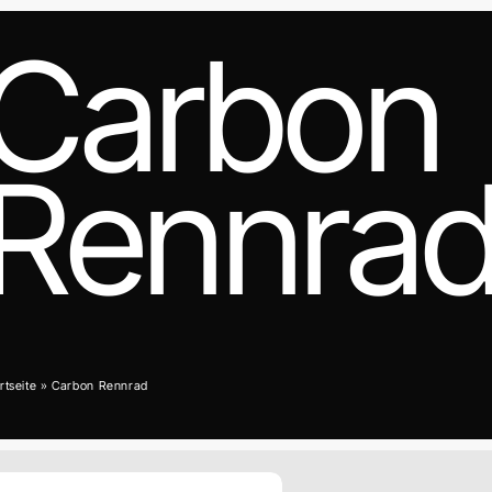
Carbon
Rennra
rtseite
»
Carbon Rennrad