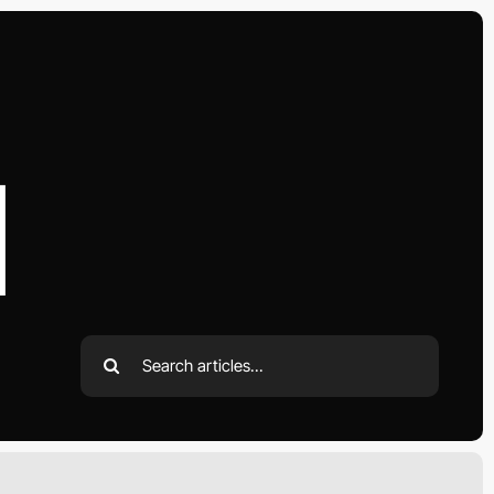
d
Search
for: