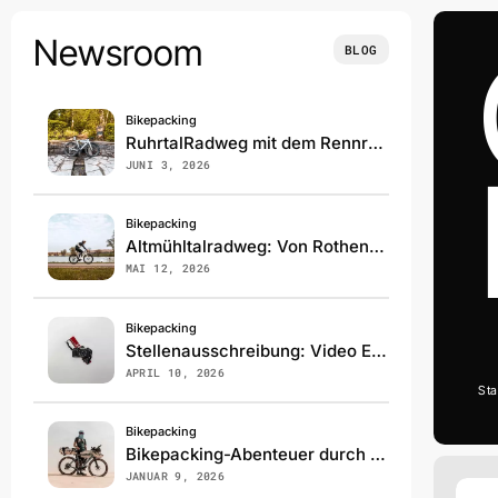
Skip
to
Newsroom
BLOG
content
Bikepacking
RuhrtalRadweg mit dem Rennrad: 240km Überraschung pur!
JUNI 3, 2026
Bikepacking
Altmühltalradweg: Von Rothenburg bis Kelheim – Highlights & Tipps
MAI 12, 2026
Bikepacking
Stellenausschreibung: Video Editor / Cutter (m/w/d)
APRIL 10, 2026
Sta
Bikepacking
Bikepacking-Abenteuer durch die Sahara
JANUAR 9, 2026