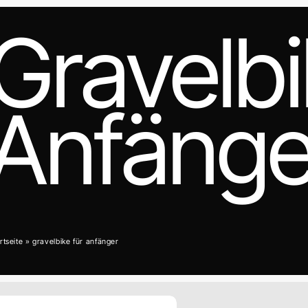
Gravelbi
Anfänge
rtseite
»
gravelbike für anfänger