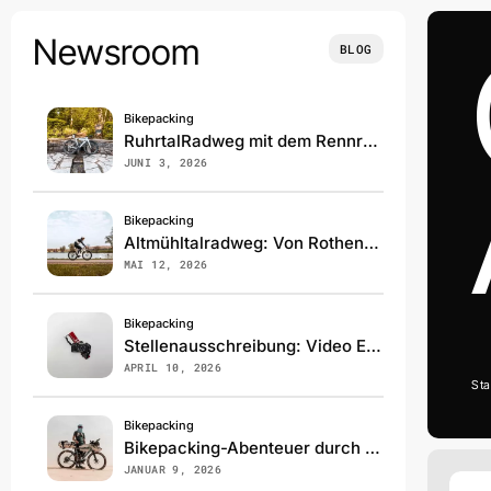
Skip
to
Newsroom
BLOG
content
Bikepacking
RuhrtalRadweg mit dem Rennrad: 240km Überraschung pur!
JUNI 3, 2026
Bikepacking
Altmühltalradweg: Von Rothenburg bis Kelheim – Highlights & Tipps
MAI 12, 2026
Bikepacking
Stellenausschreibung: Video Editor / Cutter (m/w/d)
APRIL 10, 2026
Sta
Bikepacking
Bikepacking-Abenteuer durch die Sahara
JANUAR 9, 2026