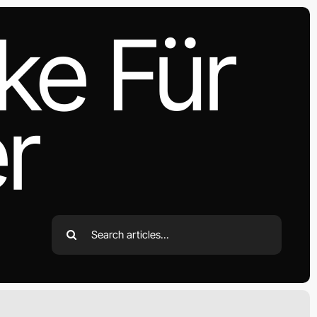
ke Für
r
Search
for: