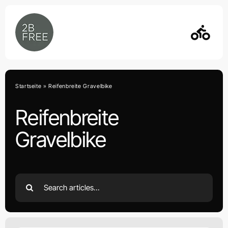
Skip
to
content
Startseite
»
Reifenbreite Gravelbike
Reifenbreite
Gravelbike
Search
for: