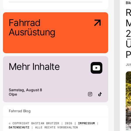
Bi
R
Fahrrad
M
Ausrüstung
Ü
P
Mehr Inhalte
JU
Samstag, August 8
Olpe
Fahrrad Blog
© COPYRIGHT BASTIAN BRUTZER | 2026
| IMPRESSUM
|
DATENSCHUTZ
| ALLE RECHTE VORBEHALTEN