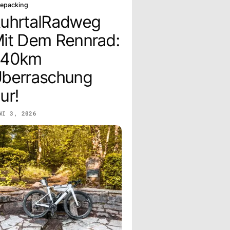
kepacking
uhrtalRadweg
it Dem Rennrad:
240km
berraschung
ur!
NI 3, 2026