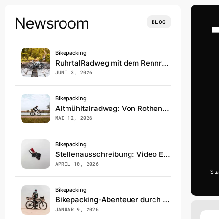
Skip
to
Newsroom
BLOG
content
Bikepacking
RuhrtalRadweg mit dem Rennrad: 240km Überraschung pur!
JUNI 3, 2026
Bikepacking
Altmühltalradweg: Von Rothenburg bis Kelheim – Highlights & Tipps
MAI 12, 2026
Bikepacking
Stellenausschreibung: Video Editor / Cutter (m/w/d)
APRIL 10, 2026
Sta
Bikepacking
Bikepacking-Abenteuer durch die Sahara
JANUAR 9, 2026