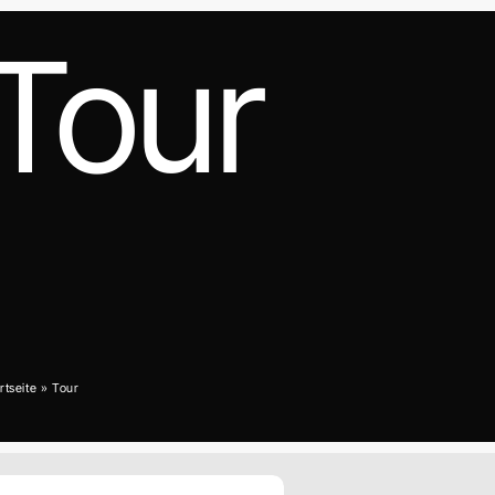
Tour
rtseite
»
Tour