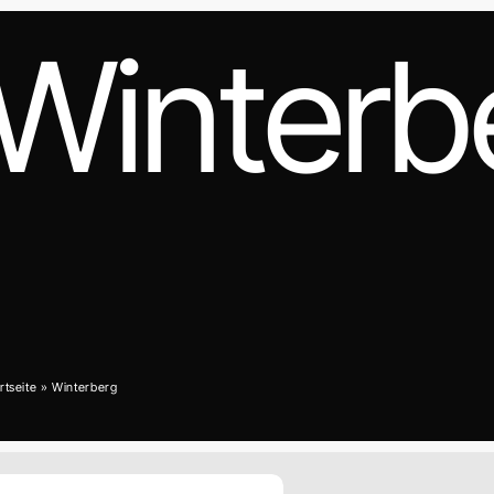
Winterb
rtseite
»
Winterberg