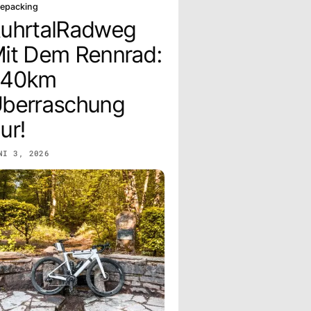
kepacking
uhrtalRadweg
it Dem Rennrad:
240km
berraschung
ur!
NI 3, 2026