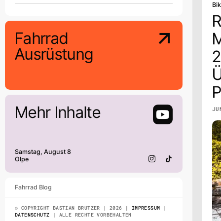
Bi
R
Fahrrad
M
Ausrüstung
Ü
P
Mehr Inhalte
JU
Samstag, August 8
Olpe
Fahrrad Blog
© COPYRIGHT BASTIAN BRUTZER | 2026
| IMPRESSUM
|
DATENSCHUTZ
| ALLE RECHTE VORBEHALTEN