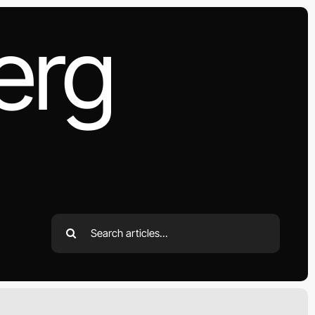
erg
Search
for: