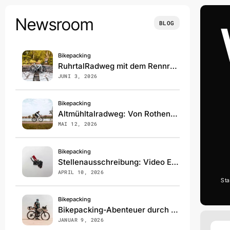
Skip
to
Newsroom
BLOG
content
Bikepacking
RuhrtalRadweg mit dem Rennrad: 240km Überraschung pur!
JUNI 3, 2026
Bikepacking
Altmühltalradweg: Von Rothenburg bis Kelheim – Highlights & Tipps
MAI 12, 2026
Bikepacking
Stellenausschreibung: Video Editor / Cutter (m/w/d)
APRIL 10, 2026
Sta
Bikepacking
Bikepacking-Abenteuer durch die Sahara
JANUAR 9, 2026